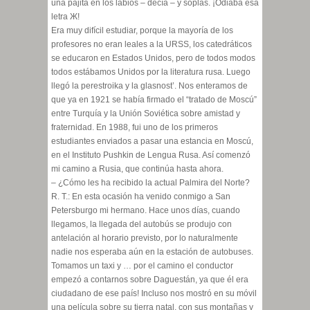
una pajita en los labios – decía – y soplas. ¡Odiaba esa
letra Ж!
Era muy difícil estudiar, porque la mayoría de los
profesores no eran leales a la URSS, los catedráticos
se educaron en Estados Unidos, pero de todos modos
todos estábamos Unidos por la literatura rusa. Luego
llegó la perestroika y la glasnost’. Nos enteramos de
que ya en 1921 se había firmado el “tratado de Moscú”
entre Turquía y la Unión Soviética sobre amistad y
fraternidad. En 1988, fui uno de los primeros
estudiantes enviados a pasar una estancia en Moscú,
en el Instituto Pushkin de Lengua Rusa. Así comenzó
mi camino a Rusia, que continúa hasta ahora.
– ¿Cómo les ha recibido la actual Palmira del Norte?
R. T.: En esta ocasión ha venido conmigo a San
Petersburgo mi hermano. Hace unos días, cuando
llegamos, la llegada del autobús se produjo con
antelación al horario previsto, por lo naturalmente
nadie nos esperaba aún en la estación de autobuses.
Tomamos un taxi y … por el camino el conductor
empezó a contarnos sobre Daguestán, ya que él era
ciudadano de ese país! Incluso nos mostró en su móvil
una película sobre su tierra natal, con sus montañas y