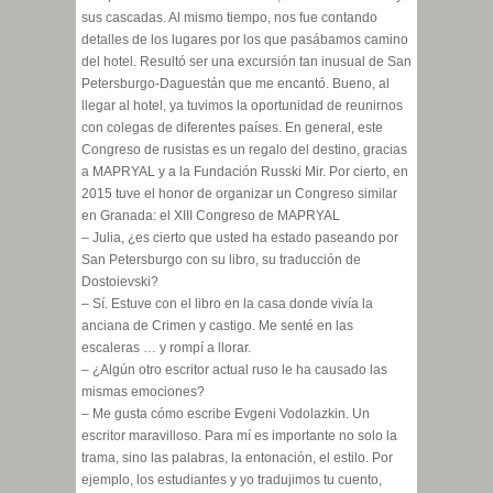
sus cascadas. Al mismo tiempo, nos fue contando
detalles de los lugares por los que pasábamos camino
del hotel. Resultó ser una excursión tan inusual de San
Petersburgo-Daguestán que me encantó. Bueno, al
llegar al hotel, ya tuvimos la oportunidad de reunirnos
con colegas de diferentes países. En general, este
Congreso de rusistas es un regalo del destino, gracias
a MAPRYAL y a la Fundación Russki Mir. Por cierto, en
2015 tuve el honor de organizar un Congreso similar
en Granada: el XIII Congreso de MAPRYAL
– Julia, ¿es cierto que usted ha estado paseando por
San Petersburgo con su libro, su traducción de
Dostoievski?
– Sí. Estuve con el libro en la casa donde vivía la
anciana de Crimen y castigo. Me senté en las
escaleras … y rompí a llorar.
– ¿Algún otro escritor actual ruso le ha causado las
mismas emociones?
– Me gusta cómo escribe Evgeni Vodolazkin. Un
escritor maravilloso. Para mí es importante no solo la
trama, sino las palabras, la entonación, el estilo. Por
ejemplo, los estudiantes y yo tradujimos tu cuento,