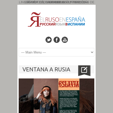
PÁGINA DEL GRUPO DE INVESTIGACIÓN: ESLAVÍSTICA, CAUCASOLOGÍA Y TIPOLOGÍA LINGÜÍSTICA. CÓDIGO: HUM: 827. UNIVERSIDAD DE GRANADA
VENTANA A RUSIA