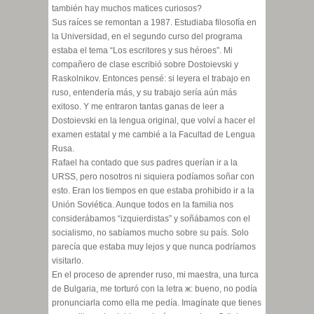
también hay muchos matices curiosos?
Sus raíces se remontan a 1987. Estudiaba filosofía en
la Universidad, en el segundo curso del programa
estaba el tema “Los escritores y sus héroes”. Mi
compañero de clase escribió sobre Dostoievski y
Raskolnikov. Entonces pensé: si leyera el trabajo en
ruso, entendería más, y su trabajo sería aún más
exitoso. Y me entraron tantas ganas de leer a
Dostoievski en la lengua original, que volví a hacer el
examen estatal y me cambié a la Facultad de Lengua
Rusa.
Rafael ha contado que sus padres querían ir a la
URSS, pero nosotros ni siquiera podíamos soñar con
esto. Eran los tiempos en que estaba prohibido ir a la
Unión Soviética. Aunque todos en la familia nos
considerábamos “izquierdistas” y soñábamos con el
socialismo, no sabíamos mucho sobre su país. Solo
parecía que estaba muy lejos y que nunca podríamos
visitarlo.
En el proceso de aprender ruso, mi maestra, una turca
de Bulgaria, me torturó con la letra ж: bueno, no podía
pronunciarla como ella me pedía. Imagínate que tienes