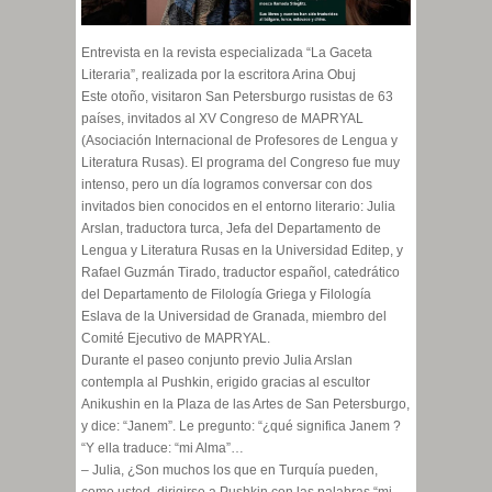
Entrevista en la revista especializada “La Gaceta
Literaria”, realizada por la escritora Arina Obuj
Este otoño, visitaron San Petersburgo rusistas de 63
países, invitados al XV Congreso de MAPRYAL
(Asociación Internacional de Profesores de Lengua y
Literatura Rusas). El programa del Congreso fue muy
intenso, pero un día logramos conversar con dos
invitados bien conocidos en el entorno literario: Julia
Arslan, traductora turca, Jefa del Departamento de
Lengua y Literatura Rusas en la Universidad Editep, y
Rafael Guzmán Tirado, traductor español, catedrático
del Departamento de Filología Griega y Filología
Eslava de la Universidad de Granada, miembro del
Comité Ejecutivo de MAPRYAL.
Durante el paseo conjunto previo Julia Arslan
contempla al Pushkin, erigido gracias al escultor
Anikushin en la Plaza de las Artes de San Petersburgo,
y dice: “Janem”. Le pregunto: “¿qué significa Janem ?
“Y ella traduce: “mi Alma”…
– Julia, ¿Son muchos los que en Turquía pueden,
como usted, dirigirse a Pushkin con las palabras “mi