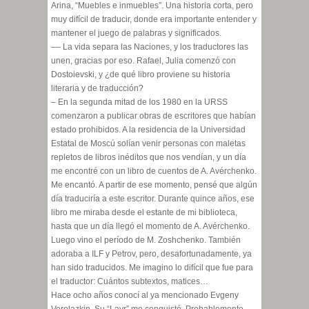
Arina, “Muebles e inmuebles”. Una historia corta, pero
muy difícil de traducir, donde era importante entender y
mantener el juego de palabras y significados.
–– La vida separa las Naciones, y los traductores las
unen, gracias por eso. Rafael, Julia comenzó con
Dostoievski, y ¿de qué libro proviene su historia
literaria y de traducción?
– En la segunda mitad de los 1980 en la URSS
comenzaron a publicar obras de escritores que habían
estado prohibidos. A la residencia de la Universidad
Estatal de Moscú solían venir personas con maletas
repletos de libros inéditos que nos vendían, y un día
me encontré con un libro de cuentos de A. Avérchenko.
Me encantó. A partir de ese momento, pensé que algún
día traduciría a este escritor. Durante quince años, ese
libro me miraba desde el estante de mi biblioteca,
hasta que un día llegó el momento de A. Avérchenko.
Luego vino el período de M. Zoshchenko. También
adoraba a ILF y Petrov, pero, desafortunadamente, ya
han sido traducidos. Me imagino lo difícil que fue para
el traductor: Cuántos subtextos, matices…
Hace ocho años conocí al ya mencionado Evgeny
Vorolazkin. Su “Lavr” me conquistó. Probablemente