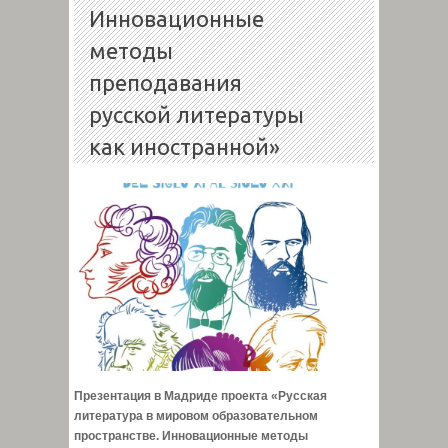
Инновационные
методы
преподавания
русской литературы
как иностранной»
Презентация в Мадриде проекта «Русская
литература в мировом образовательном
пространстве. Инновационные методы