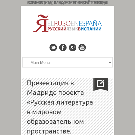
СТРАНИЦА ИССЛЕДОВАТЕЛЬСКОЙ ГРУППЫ: СЛАВИСТИКА, КАВКАЗОЛОГИЯ, ТИПОЛОГИЯ ЯЗЫКОВ. КОД : 827. УНИВЕРСИТЕТ ГРАНАДЫ
Презентация в
Мадриде проекта
«Русская литература
в мировом
образовательном
пространстве.