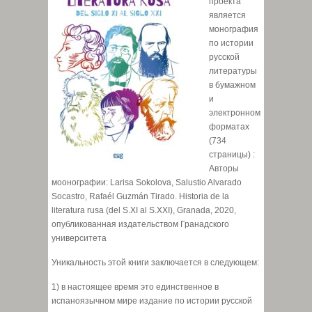
проекта
является
монография
по истории
русской
литературы
в бумажном
и
электронном
форматах
(734
страницы) :
Авторы
моонографии: Larisa Sokolova, Salustio Alvarado
Socastro, Rafaél Guzmán Tirado. Historia de la
literatura rusa (del S.XI al S.XXI), Granada, 2020,
опубликованная издательством Гранадского
университета
Уникальность этой книги заключается в следующем:
1) в настоящее время это единственное в
испаноязычном мире издание по истории русской