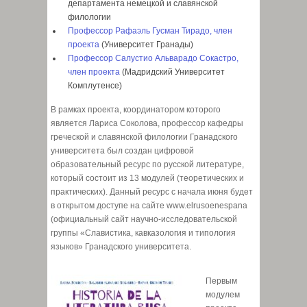
департамента немецкой и славянской
филологии
Профессор Рафаэль Гусман Тирадо, член
проекта
(Университет Гранады)
Профессор Салустио Альварадо Сокастро,
член проекта
(Мадридский Университет
Комплутенсе)
В рамках проекта, координатором которого
является Лариса Соколова, профессор кафедры
греческой и славянской филологии Гранадского
университета был создан цифровой
образовательный ресурс по русской литературе,
который состоит из 13 модулей (теоретических и
практических). Данный ресурс с начала июня будет
в открытом доступе на сайте www.elrusoenespana
(официальный сайт научно-исследовательской
группы «Славистика, кавказология и типология
языков» Гранадского университета.
Первым
модулем