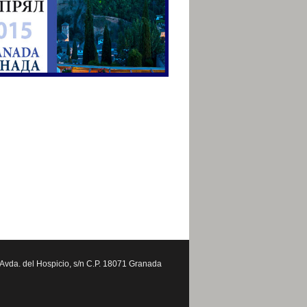
vda. del Hospicio, s/n C.P. 18071 Granada