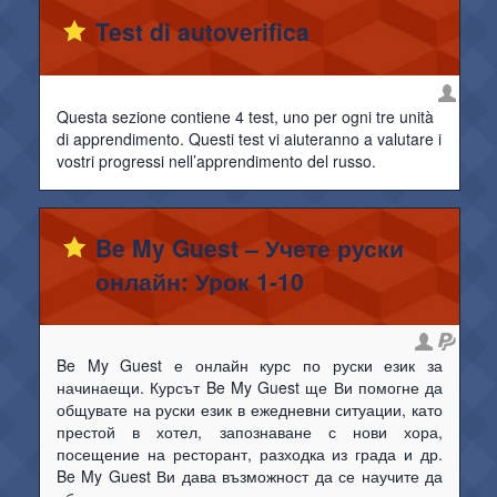
Test di autoverifica
Questa sezione contiene 4 test, uno per ogni tre unità
di apprendimento. Questi test vi aiuteranno a valutare i
vostri progressi nell’apprendimento del russo.
Be My Guest – Учете руски
онлайн: Урок 1-10
Be My Guest е онлайн курс по руски език за
начинаещи. Курсът Be My Guest ще Ви помогне да
общувате на руски език в ежедневни ситуации, като
престой в хотел, запознаване с нови хора,
посещение на ресторант, разходка из града и др.
Be My Guest Ви дава възможност да се научите да