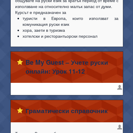
общувате на руски език за кратък период от време с
използване на относително малък запас от думи.
Курсът е предназначен за
туристи в Европа, които използват за
комуникация руски език
хора, заети в туризма
хотелски и ресторантьорски персонал
Be My Guest – Учете руски
онлайн: Урок 11-12
Граматически справочник