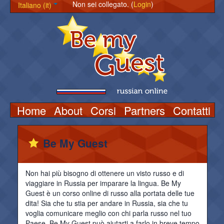
Non sei collegato. (
Login
)
Italiano (it)
Home
About
Corsi
Partners
Contatti
Be My Guest
Non hai più bisogno di ottenere un visto russo e di
viaggiare in Russia per imparare la lingua. Be My
Guest è un corso online di russo alla portata delle tue
dita! Sia che tu stia per andare in Russia, sia che tu
voglia comunicare meglio con chi parla russo nel tuo
Paese, Be My Guest può aiutarti a farlo in breve tempo