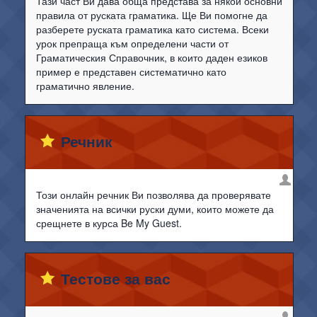
Тази част Ви дава обща представа за някои основни
правила от руската граматика. Ще Ви помогне да
разберете руската граматика като система. Всеки
урок препраща към определени части от
Граматическия Справочник, в които даден езиков
пример е представен систематично като
граматично явление.
Речник
Този онлайн речник Ви позволява да проверявате
значенията на всички руски думи, които можете да
срещнете в курса Be My Guest.
Тестове за вас