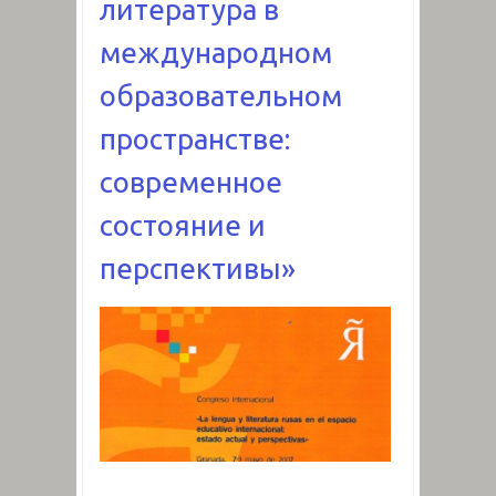
литература в
международном
образовательном
пространстве:
современное
состояние и
перспективы»