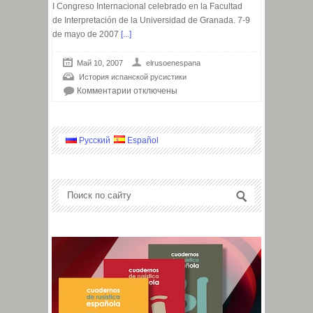
I Congreso Internacional celebrado en la Facultad
de Interpretación de la Universidad de Granada. 7-9
de mayo de 2007
[...]
Май 10, 2007
elrusoenespana
История испанской русистики
Комментарии
отключены
Русский
Español