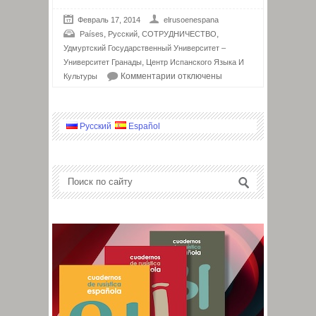
Февраль 17, 2014
elrusoenespana
,
,
,
Países
Русский
СОТРУДНИЧЕСТВО
Удмуртский Государственный Университет –
,
Университет Гранады
Центр Испанского Языка И
Комментарии
отключены
Культуры
Русский
Español