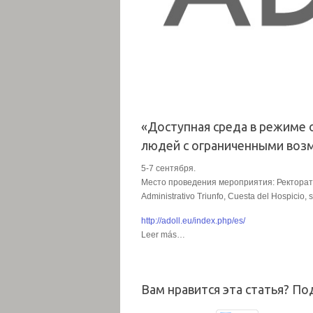
«Доступная среда в режиме 
людей с ограниченными во
5-7 сентября.
Место проведения мероприятия: Ректорат Г
Administrativo Triunfo, Cuesta del Hospicio, s/
http://adoll.eu/index.php/es/
Leer más…
Вам нравится эта статья? По