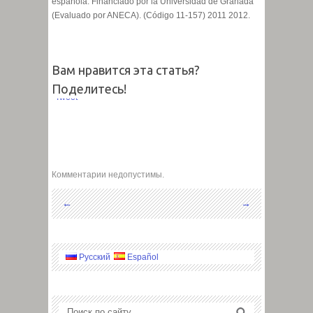
española.
Financiado por la Universidad de Granada
(Evaluado por ANECA). (Código 11-157) 2011 2012.
Вам нравится эта статья?
Поделитесь!
Tweet
Комментарии недопустимы.
←
→
Русский
Español