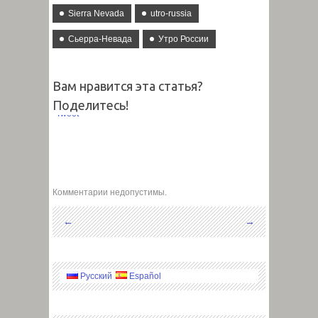
Sierra Nevada
utro-russia
Сьерра-Невада
Утро России
Вам нравится эта статья?
Поделитесь!
Tweet
Комментарии недопустимы.
←
→
Русский
Español