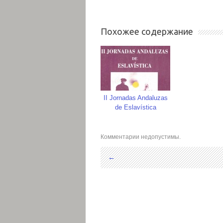
Похожее содержание
II Jornadas Andaluzas
de Eslavística
Комментарии недопустимы.
←