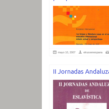
mayo 10, 2007
elrusoenespana
II Jornadas Andaluza