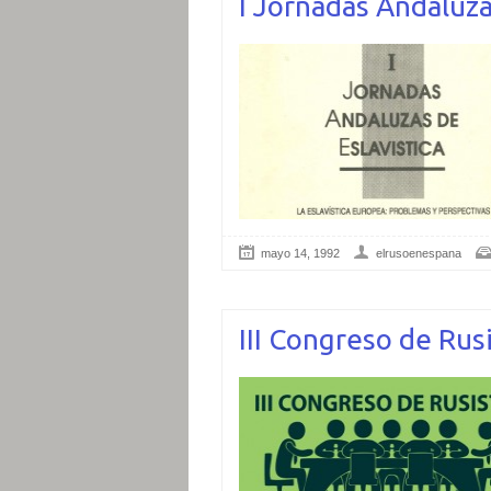
I Jornadas Andaluza
mayo 14, 1992
elrusoenespana
III Congreso de Rus