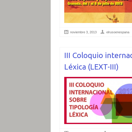
noviembre 3, 2013
elrusoenespana
III Coloquio interna
Léxica (LEXT-III)