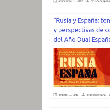
septiembre 19, 2012
elrusoenespana
“Rusia y España: te
y perspectivas de c
del Año Dual Españ
octubre 10, 2011
elrusoenespana