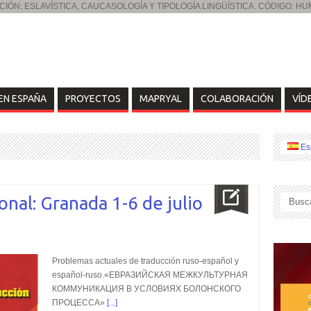
IÓN: ESLAVÍSTICA, CAUCASOLOGÍA Y TIPOLOGÍA LINGÜÍSTICA. CÓDIGO: H
EN ESPAÑA
PROYECTOS
MAPRYAL
COLABORACIÓN
VÍD
Es
onal: Granada 1-6 de julio
Problemas actuales de traducción ruso-español y
español-ruso.
«ЕВРАЗИЙСКАЯ МЕЖКУЛЬТУРНАЯ
КОММУНИКАЦИЯ В УСЛОВИЯХ БОЛОНСКОГО
ПРОЦЕССА»
[...]