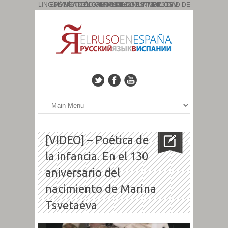
PÁGINA DEL GRUPO DE INVESTIGACIÓN: ESLAVÍSTICA, CAUCASOLOGÍA Y TIPOLOGÍA LINGÜÍSTICA. CÓDIGO: HUM: 827. UNIVERSIDAD DE GRANADA
[VIDEO] – Poética de
la infancia. En el 130
aniversario del
nacimiento de Marina
Tsvetaéva