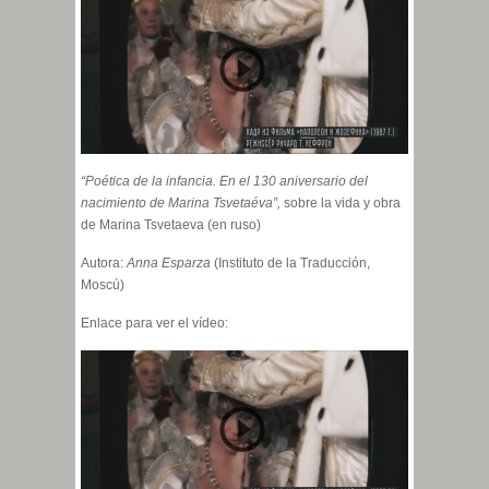
“Poética de la infancia. En el 130 aniversario del
nacimiento de Marina Tsvetaéva”,
sobre la vida y obra
de Marina Tsvetaeva (en ruso)
Autora:
Anna Esparza
(Instituto de la Traducción,
Moscú)
Enlace para ver el vídeo: