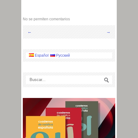
No se permiten comentarios
←
→
Español
Русский