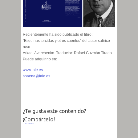
Recientemente ha sido publicado el libro:
“Esquinas torcidas y otros cuentos” del autor satírico
ruso
Arkadi Averchenko. Traductor: Rafael Guzmán Tirado
Puede adquirirlo en:
www.laie.es
–
sbaena@laie.es
¿Te gusta este contenido?
¡Compártelo!
Tweet