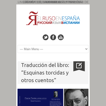
PÁGINA DEL GRUPO DE INVESTIGACIÓN: ESLAVÍSTICA, CAUCASOLOGÍA Y TIPOLOGÍA LINGÜÍSTICA. CÓDIGO: HUM: 827. UNIVERSIDAD DE GRANADA
Traducción del libro:
“Esquinas torcidas y
otros cuentos”