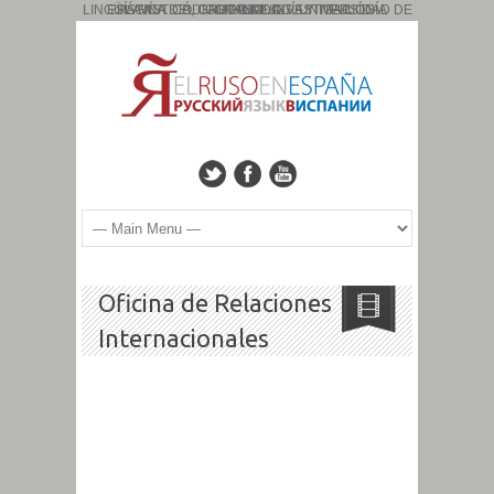
PÁGINA DEL GRUPO DE INVESTIGACIÓN: ESLAVÍSTICA, CAUCASOLOGÍA Y TIPOLOGÍA LINGÜÍSTICA. CÓDIGO: HUM: 827. UNIVERSIDAD DE GRANADA
Oficina de Relaciones
Internacionales