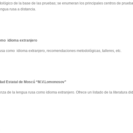
todológico de la base de las pruebas; se enumeran los principales centros de prueb
engua rusa a distancia.
como idioma extranjero
rusa como idioma extranjero, recomendaciones metodológicas, talleres, etc.
sidad Estatal de Moscú “M.V.Lomonosov”
a de la lengua rusa como idioma extranjero. Ofrece un listado de la literatura did
s