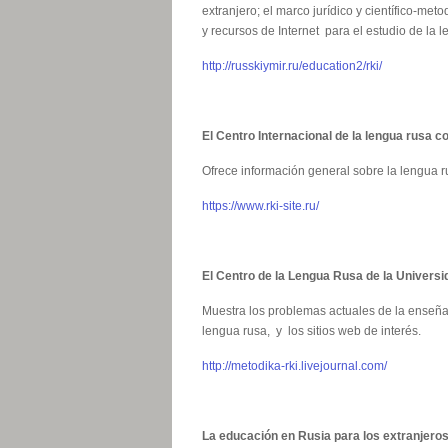
extranjero; el marco jurídico y científico-me
y recursos de Internet para el estudio de la l
http://russkiymir.ru/education2/rki/
El Centro Internacional de la lengua rusa 
Ofrece información general sobre la lengua 
https://www.rki-site.ru/
El Centro de la Lengua Rusa de la Univer
Muestra los problemas actuales de la enseñanz
lengua rusa, y los sitios web de interés.
http://metodika-rki.livejournal.com/
La educación en Rusia para los extranjero