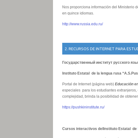
Nos proporciona información del Ministerio 
en quince idiomas.
http://www.russia.edu.ru/
2. RECURSOS DE INTERNET PARA EST
Государственный институт русского язык
Instituto Estatal de la lengua rusa “A.S.Pu
Portal de Internet (página web)
Educación e
especiales para los estudiantes extranjeros, c
complejidad, brinda la posibilidad de obtener 
https://pushkininstitute.ru/
Cursos interactivos delInstituto Estatal de