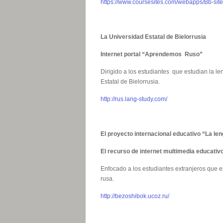
https://www.coursesites.com/webapps/Bb-s
La Universidad Estatal de Bielorrusia
Internet portal “Aprendemos Ruso”
Dirigido a los estudiantes que estudian la l
Estatal de Bielorrusia.
http://rus.lang-study.com/
El proyecto internacional educativo “La l
El recurso de internet multimedia educati
Enfocado a los estudiantes extranjeros que e
rusa.
http://bezoshibok.ucoz.ru/