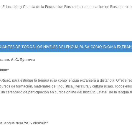
de Educación y Ciencia de la Federación Rusa sobre la educación en Rusia para lo
UDIANTES DE TODOS LOS NIVELES DE LENGUA RUSA COMO IDIOMA EXTRA
а им. А. С. Пушкина
shkin”
n Ruso,
para estudiar la lengua rusa como lengua extranjera a distancia. Ofrece 
ursos de formación, materiales de lingüística, literatura y cultura rusas. Todos ello
un certificado de participación en cursos online del Instituto Estatal de la lengua 
 la lengua rusa “A.S.Pushkin”