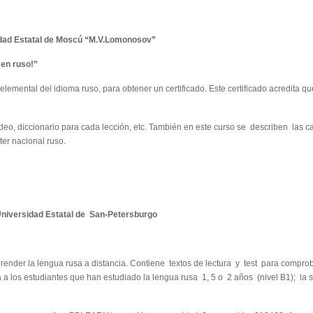
sidad Estatal de Moscú “M.V.Lomonosov”
 en ruso!”
l elemental del idioma ruso, para obtener un certificado. Este certificado acredita
deo, diccionario para cada lección, etc. También en este curso se describen las car
ter nacional ruso.
a Universidad Estatal de San-Petersburgo
prender la lengua rusa a distancia. Contiene textos de lectura y test para comprob
ida a los estudiantes que han estudiado la lengua rusa 1, 5 o 2 años (nivel B1); l