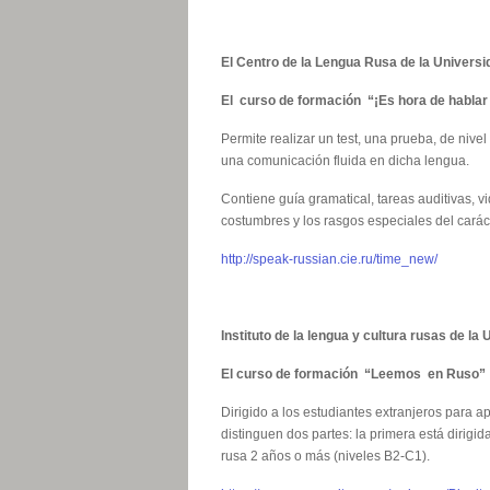
El Centro de la Lengua Rusa de la Univer
El curso de formación “¡Es hora de hablar
Permite realizar un test, una prueba, de nive
una comunicación fluida en dicha lengua.
Contiene guía gramatical, tareas auditivas, vi
costumbres y los rasgos especiales del carác
http://speak-russian.cie.ru/time_new/
Instituto de la lengua y cultura rusas de l
El curso de formación “Leemos en Ruso”
Dirigido a los estudiantes extranjeros para a
distinguen dos partes: la primera está dirig
rusa 2 años o más (niveles B2-С1).