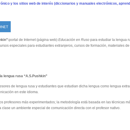
ónico y los sitios web de interés (diccionarios y manuales electrónicos, aprendi
ERNET
hkin”:
portal de Internet (página web)
Educación en Ruso
para estudiar la lengua r
s especiales para estudiantes extranjeros, cursos de formación, materiales de ling
e la lengua rusa “A.S.Pushkin”
fesores de lengua rusa y estudiantes que estudian dicha lengua como lengua extra
unicación en este idioma.
e los profesores más experimentados; la metodología está basada en las técnicas 
a clase un ambiente especial de comunicación directa con el profesor nativo.