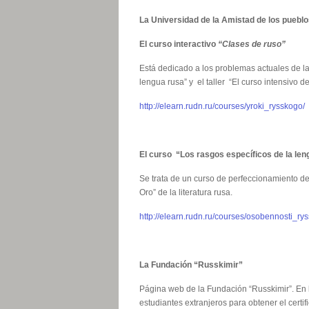
La Universidad de la Amistad de los puebl
El curso interactivo
“Clases de ruso”
Está dedicado a los problemas actuales de l
lengua rusa” y el taller “El curso intensivo
http://elearn.rudn.ru/courses/yroki_rysskogo/
El curso “Los rasgos específicos de la leng
Se trata de un curso de perfeccionamiento de
Oro” de la literatura rusa.
http://elearn.rudn.ru/courses/osobennosti_
La Fundación “Russkimir”
Página web de la Fundación “Russkimir”. En l
estudiantes extranjeros para obtener el certi