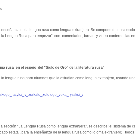
os
a enseñanza de la lengua rusa como lengua extranjera. Se compone de dos seccion
 de la Lengua Rusa para empezar”, con comentarios, tareas y vídeo-conferencias en
ua rusa en el espejo del “Siglo de Oro” de la literatura rusa”
 la lengua rusa para alumnos que la estudian como lengua extranjera, usando una se
rysskogo_iazyka_v_zerkale_zolotogo_veka_rysskoi_/
a sección “La Lengua Rusa como lengua extranjera”, se describe: el sistema de cert
ficado estatal, para la enseñanza de la lengua rusa como idioma extranjero); todos