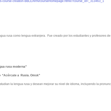
ites-course-creation-BBLEARN/courseHomepage.htmlx?course_id=_313463_1
engua rusa como lengua extranjera. Fue creado por los estudiantes y profesores de
engua rusa moderna”
vo “Acércate a Rusia. Omsk”
studian la lengua rusa y desean mejorar su nivel de idioma, incluyendo la pronunc