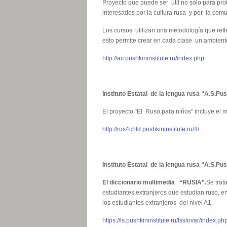
Proyecto que puede ser útil no sólo para pr
interesados por la cultura rusa y por la com
Los cursos utilizan una metodología que ref
esto permite crear en cada clase un ambient
http://ac.pushkininstitute.ru/index.php
Instituto Estatal de la lengua rusa “A.S.Pu
El proyecto “El Ruso para niños” incluye el m
http://rus4chld.pushkininstitute.ru/#/
Instituto Estatal de la lengua rusa “A.S.Pu
El diccionario multimedia “RUSIA”.
Se trat
estudiantes extranjeros que estudian ruso, e
los estudiantes extranjeros del nivel A1.
https://ls.pushkininstitute.ru/lsslovar/index.ph