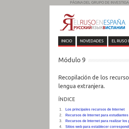
PÁGINA DEL GRUPO DE INVESTIGAC
INICIO
NOVEDADES
EL RUSO 
Módulo 9
Recopilación de los recurs
lengua extranjera.
ÍNDICE
Los principales recursos de Internet
Recursos de Internet para estudiantes
Recursos de Internet para realizar los
Sitios web para establecer correspond