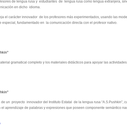
ofesores de lengua rusa y estudiantes de lengua rusa como lengua extranjera, si
unicación en dicho idioma.
leja el carácter innovador de los profesores más experimentados, usando las mode
e especial, fundamentado en la comunicación directa con el profesor nativo.
shkin”
aterial gramatical completo y los materiales didácticos para apoyar las actividades
shkin”
a de un proyecto innovador del Instituto Estatal de la lengua rusa “A.S.Pushkin”, c
n el aprendizaje de palabras y expresiones que poseen componente semántico nacion
p