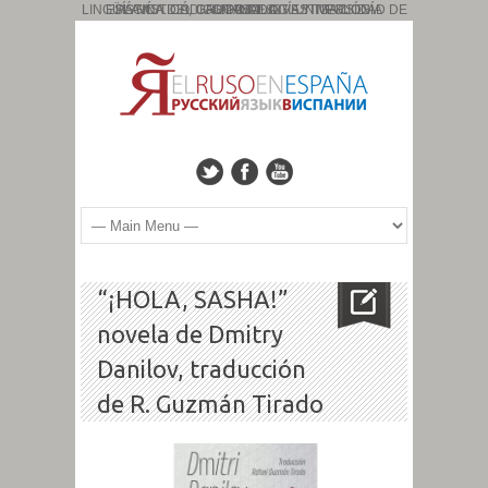
PÁGINA DEL GRUPO DE INVESTIGACIÓN: ESLAVÍSTICA, CAUCASOLOGÍA Y TIPOLOGÍA LINGÜÍSTICA. CÓDIGO: HUM: 827. UNIVERSIDAD DE GRANADA
“¡HOLA, SASHA!”
novela de Dmitry
Danilov, traducción
de R. Guzmán Tirado